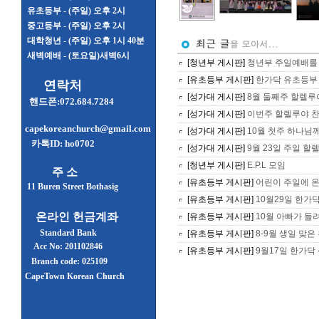
유초등부 - (주일) 오후 2시
중고등부 - (주일) 오후 2시
대학청년 - (주일) 오후 1시 40분
새벽예배 - (토요일)새벽6시
[청년부 게시판]
청년부 주일예배를 드
[유초등부 게시판]
한가닥 유초등부 
연락처
[성가대 게시판]
8월 둘째주 할렐루
핸드폰:072.684.7284
[성가대 게시판]
이번주 할렐루야 찬
capekoreanchurch@gmail.com
[성가대 게시판]
10월 첫주 하나님
카톡ID: ho0702
[성가대 게시판]
9월 23일 주일 할렐
[청년부 게시판]
E.P.L 모임
주 소
[유초등부 게시판]
어린이 주일에 온가
11 Buren Street Bothasig
[유초등부 게시판]
10월29일 한가
온라인 헌금계좌
[유초등부 게시판]
10월 아빠가 들려
Standard Bank
[유초등부 게시판]
8-9월 생일 맞은
Acc No: 201102846
[유초등부 게시판]
9월17일 한가닥
Branch code: 025109
CapeTown Korean Church